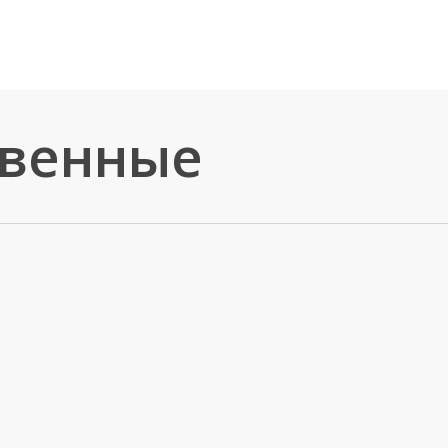
венные
0
0